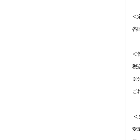
＜
各
＜
税込
※
ご
＜
受