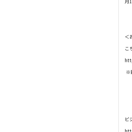
月
＜
こ
htt
※
ビ
htt